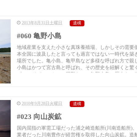
2013年8月31日土曜日
遺構
#060 亀野小島
地域産業を支えた小さな真珠養殖場、しかしその需要
本全国に波及したと言っても過言ではない一時代を築
場所でした。亀小島、亀甲島など多様な呼ばれ方で親
小島はかつて宮古島と呼ばれ、その歴史を紐解くと驚
ピソードが。アクセス困難なこの亀野小島の歴史をご
ま...
2010年9月28日火曜日
遺構
#023 向山炭鉱
国内屈指の軍需工場だった浦之崎造船所(川南造船所)
業者だった川南豊作が経営権を取得した向山炭鉱。造