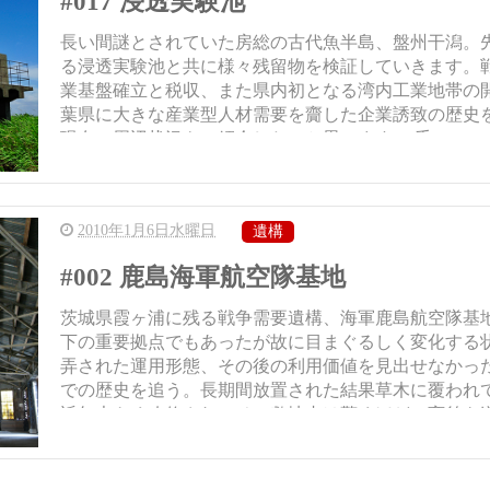
#017 浸透実験池
長い間謎とされていた房総の古代魚半島、盤州干潟。
る浸透実験池と共に様々残留物を検証していきます。
業基盤確立と税収、また県内初となる湾内工業地帯の
葉県に大きな産業型人材需要を齎した企業誘致の歴史
現在の周辺状況もご紹介したいと思います。 千...
2010年1月6日水曜日
遺構
#002 鹿島海軍航空隊基地
茨城県霞ヶ浦に残る戦争需要遺構、海軍鹿島航空隊基
下の重要拠点でもあったが故に目まぐるしく変化する
弄された運用形態、その後の利用価値を見出せなかっ
での歴史を追う。長期間放置された結果草木に覆われ
近年大きく改修され、その敷地内は驚くほどの変貌を遂げ