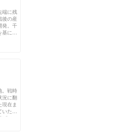
先端に残
戦後の産
開発。千
を基に、
地。戦時
状況に翻
た現在ま
ていたが
て...