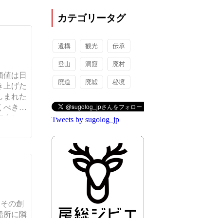
カテゴリータグ
遺構
観光
伝承
登山
洞窟
廃村
価値は日
廃道
廃墟
秘境
き上げた
しまれた
くべきエ
紹介し
Tweets by sugolog_jp
、その創
船所に隣