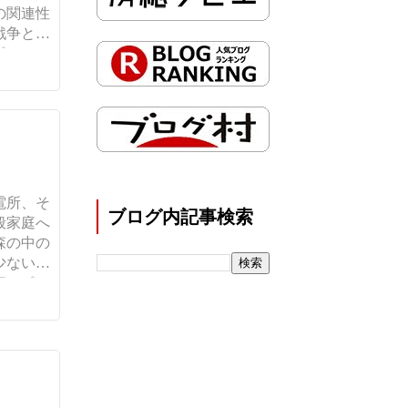
の関連性
戦争とそ
...
電所、そ
ブログ内記事検索
般家庭へ
森の中の
少ない資
ポ...