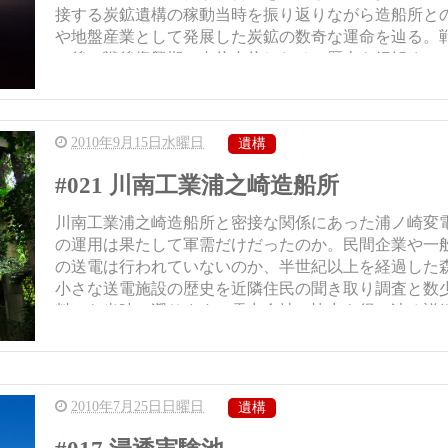
接する炭鉱遺構の稼動当時を振り返りながら造船所と
や地盤産業として発展した炭鉱の数奇な運命を辿る。
の後の戦後復興期に右往左往したその歴史を紐解くレポー
2010年9月15日水曜日
遺構
#021 川南工業浦之崎造船所
川南工業浦之崎造船所と密接な関係にあった浦ノ崎変
の運用は果たして軍需だけだったのか。民間企業や一
の送電は行われていないのか、半世紀以上を経過した
小さな送電施設の歴史を近隣住民の聞き取り調査と数
料から当時へ遡ります。電力会社の協力も得て辿る詳細レ
2010年7月25日日曜日
遺構