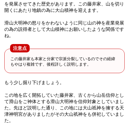
を発展させてきた歴史があります。この藤井家、山を切り
開くにあたり地鎮の為に大山積神を迎えます。
滑山大明神の怒りをかわないように同じ山の神を産業発展
の為の説得者として大山積神にお願いしたような関係です
ね。
注意点
この藤井家も本家と分家で宗派分裂しているのでその経緯
もやはり複雑です、後程詳しく説明します。
もう少し掘り下げましょう。
この地を広く開拓していた藤井家、古くから山岳信仰とし
て滑山をご神体とする滑山大明神を信仰対象としていまし
た。先ほど説明した通り、この地には大山祇神を擁する天
津神明宮がありましたがその大山祇神をも併祀していまし
た。