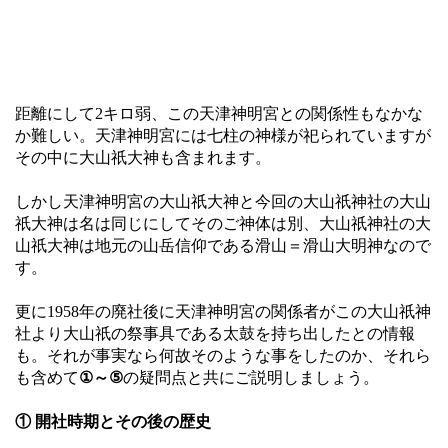
距離にして2キロ弱、この天津神明宮との関係性もなかな
か難しい。天津神明宮には七柱の神様が祀られていますが
その中に大山祇大神も含まれます。
しかし天津神明宮の大山祇大神と今回の大山祇神社の大山
祇大神は名は同じにしてそのご神体は別、大山祇神社の大
山祇大神は地元の山岳信仰である滑山＝滑山大明神なので
す。
更に1958年の廃社後に天津神明宮の関係者がこの大山祇神
社より大山祇の祭事具である太鼓を持ち出したとの情報
も。それが事実なら何故そのような事をしたのか、それら
も含めて
①～⑤
の疑問点と共にご説明しましょう。
① 開社時期とその後の歴史