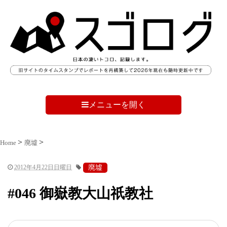
メニューを開く
Home
廃墟
2012年4月22日日曜日
廃墟
#046 御嶽教大山祇教社