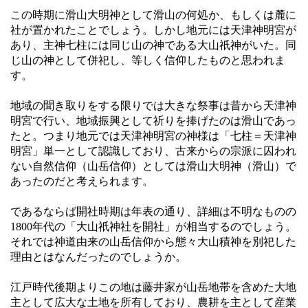
この時期に滑山大明神として滑山の何処か、もしくは麓に
社が置かれたことでしょう。しかし地元には天津神明宮が
あり、主神七柱には同じ山の神である大山祇神がいた。同
じ山の神として併祀し、等しく信仰したものと思われま
す。
地域の聞き取りをする限りでは大きな祭事は昔から天津神
明宮で行い、地域振興として祈りを捧げたのは滑山であっ
たと。つまり地元では天津神明宮の神様は「七柱＝天津神
明宮」単一として認識しており、古来からの宗派に囚われ
ない自然信仰（山岳信仰）としては滑山大明神（滑山）で
あったのだと考えられます。
であるならば開社時期は年表の通り、詳細は不明なものの
1800年代の「大山祇神社を開社」が相当するのでしょう。
それでは神道由来の山岳信仰から態々大山積神を別祀した
理由とはなんだったのでしょうか。
江戸時代後期よりこの地は藤井家が山岳地帯を含めた大地
主として広大な土地を所有しており、農耕を主として産業