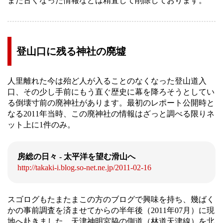
また古くなった情報などは精査して削除しております。
登山口に残る神社の廃墟
人里離れた今は殆ど人が入ることのなくなった登山道入
口、その少し手前にもう直ぐ歴史に幕を降ろそうとしてい
る倒壊寸前の廃神社があります。最初のレポート公開時と
なる2011年当時、この廃神社の情報はざっと調べる限りネ
ット上に1件のみ。
房総の日々 - 太平洋を望む滑山へ
http://takaki-i.blog.so-net.ne.jp/2011-02-16
スゴログもたまたまこの方のブログで興味を持ち、幾ばく
かの事前調査を済ませてからの半年後（2011年07月）に現
地へ赴きました。天津神明宮脇の側道（林道天津線）を北