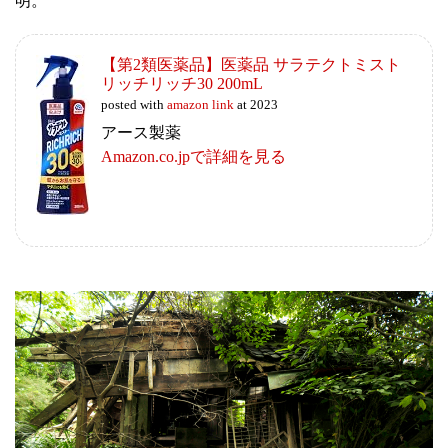
明。
【第2類医薬品】医薬品 サラテクトミスト
リッチリッチ30 200mL
posted with
amazon link
at 2023
アース製薬
Amazon.co.jpで詳細を見る