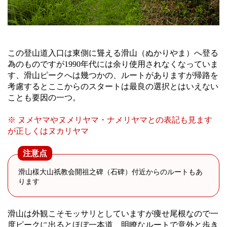
この登山道入口は東側に聳える滑山（ぬかりやま）へ登る
為のものですが1990年代には余り使用されなくなっていま
す、滑山ピークへは幾つかの、ルートがありますが帰路を
考慮するとここからのスタートは最良の選択とはいえない
ことも要因の一つ。
※ ヌメヤマやヌメリヤマ・ナメリヤマとの表記も見ます
が正しくはヌカリヤマ
注意点
滑山樣大山祇教会開祖之碑（石碑）付近からのルートもあ
ります
滑山は外観こそモッサリとしていますが痩せ尾根なので一
度ピークに出るとほぼ一本道、明瞭なルートで意外と歩き