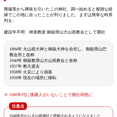
廃墟美から興味を引いたこの神社、調べ始めると複雑な経
緯でこの地に在ったことが判りました。まずは簡単な時系
列を。
建設年不明 神道教派 御嶽滑山大山祇教会として開社
1894年 大山祇大神と御嶽大神を合祀し、御嶽滑山巴
教会所と改称
1940年 御嶽教滑山大山祇教会と改称
1957年 教主逝去
1958年 火災により崩落
1959年 現在の場所に移転
※ 1980年代に後継人がいないことで廃社同然に
注意点
1940年代から大山祇神社と呼称されるようになりました