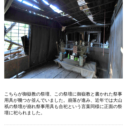
こちらが御嶽教の祭壇、この祭壇に御嶽教と書かれた祭事
用具が幾つか並んでいました。崩落が進み、近年では大山
祇の祭壇が崩れ祭事用具も合祀という言葉同様に正面の祭
壇に祀られました。