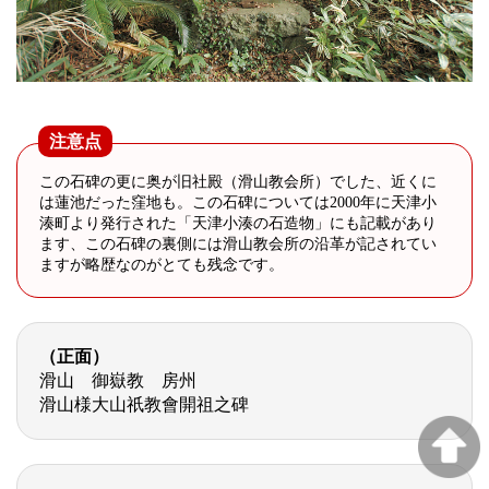
注意点
この石碑の更に奥が旧社殿（滑山教会所）でした、近くに
は蓮池だった窪地も。この石碑については2000年に天津小
湊町より発行された「天津小湊の石造物」にも記載があり
ます、この石碑の裏側には滑山教会所の沿革が記されてい
ますが略歴なのがとても残念です。
（正面）
滑山 御嶽教 房州
滑山様大山祇教會開祖之碑