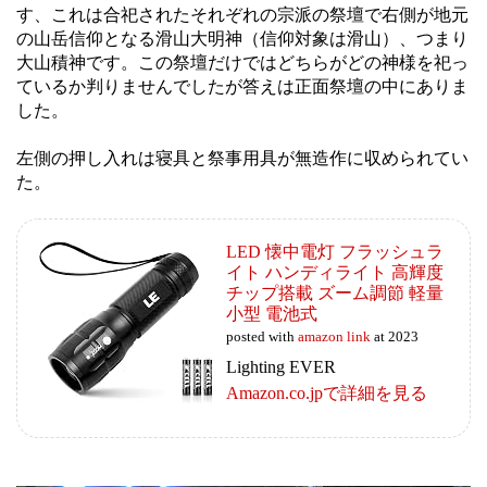
す、これは合祀されたそれぞれの宗派の祭壇で右側が地元
の山岳信仰となる滑山大明神（信仰対象は滑山）、つまり
大山積神です。この祭壇だけではどちらがどの神様を祀っ
ているか判りませんでしたが答えは正面祭壇の中にありま
した。
左側の押し入れは寝具と祭事用具が無造作に収められてい
た。
LED 懐中電灯 フラッシュラ
イト ハンディライト 高輝度
チップ搭載 ズーム調節 軽量
小型 電池式
posted with
amazon link
at 2023
Lighting EVER
Amazon.co.jpで詳細を見る