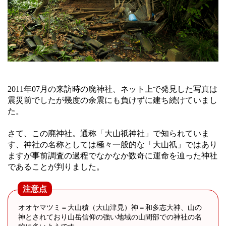
2011年07月の来訪時の廃神社、ネット上で発見した写真は
震災前でしたが幾度の余震にも負けずに建ち続けていまし
た。
さて、この廃神社。通称「大山祇神社」で知られていま
す、神社の名称としては極々一般的な「大山祇」ではあり
ますが事前調査の過程でなかなか数奇に運命を辿った神社
であることが判りました。
注意点
オオヤマツミ＝大山積（大山津見）神＝和多志大神、山の
神とされており山岳信仰の強い地域の山間部での神社の名