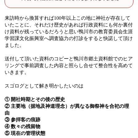
来訪時から換算すれば100年以上この地に神社が存在して
いたことに、それだけ歴史があれば行政資料にも何か裏付
け資料が残っているだろうと思い鴨川市の教育委員会生涯
学習課文化振興室へ調査協力の打診をすると快諾して頂け
ました。
送付して頂いた資料のコピーと鴨川市郷土資料館でのヒア
リングで事前調査した内容と照らし合せて整合性を高めて
いきます。
スゴログとして解き明かしたいのは
① 開社時期とその後の歴史
② 主要地（据地及神道理念）が異なる御祭神を合祀の理
由
③ 参拝客の痕跡
④ 数々の残留物
⑤ 現在の管理状態