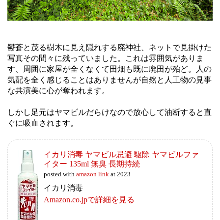
鬱蒼と茂る樹木に見え隠れする廃神社、ネットで見掛けた
写真その間々に残っていました。これは雰囲気がありま
す、周囲に家屋が全くなくて田畑も既に廃田が殆ど。人の
気配を全く感じることはありませんが自然と人工物の見事
な共演美に心が奪われます。
しかし足元はヤマビルだらけなので放心して油断すると直
ぐに吸血されます。
イカリ消毒 ヤマビル忌避 駆除 ヤマビルファ
イター 135ml 無臭 長期持続
posted with
amazon link
at 2023
イカリ消毒
Amazon.co.jpで詳細を見る