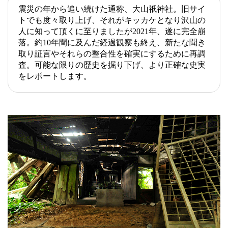
震災の年から追い続けた通称、大山祇神社。旧サイ
トでも度々取り上げ、それがキッカケとなり沢山の
人に知って頂くに至りましたが2021年、遂に完全崩
落。約10年間に及んだ経過観察も終え、新たな聞き
取り証言やそれらの整合性を確実にするために再調
査。可能な限りの歴史を掘り下げ、より正確な史実
をレポートします。