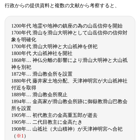
行政からの提供資料と複数の文献から考察すると、
1200年代 地霊や地神の鎮座の為の山岳信仰を開始
1700年代 滑山を滑山大明神として山岳信仰の信仰対
象を明確化
1700年代 滑山大明神と大山祇神を併祀
1800年代 大山祇神社を開社
1868年… 神仏分離の影響により滑山大明神と大山祇
神を別祀
1872年… 滑山教会所を設置
1880年代 藤井家土地分配、天津神明宮が大山祇神社
付近を取得
1889年… 滑山教会所廃止
1894年… 金高家が滑山教会所跡に御嶽教滑山巴教会
所を設置
1905年… 初代教主の金高重五郎が逝去
1905年… 二代目教主に金高たき
1908年… 山祗社（大山積神）が天津神明宮へ合祀
（
※1
）