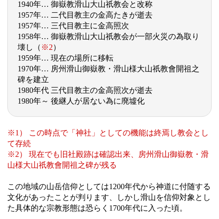
1940年… 御嶽教滑山大山祇教会と改称
1957年… 二代目教主の金高たきが逝去
1957年… 三代目教主に金高照次
1958年… 御嶽教滑山大山祇教会が一部火災の為取り
壊し（
※2
）
1959年… 現在の場所に移転
1970年… 房州滑山御嶽教・滑山様大山祇教會開祖之
碑を建立
1980年代 三代目教主の金高照次が逝去
1980年～ 後継人が居ない為に廃墟化
※1） この時点で「神社」としての機能は終焉し教会とし
て存続
※2） 現在でも旧社殿跡は確認出来、房州滑山御嶽教・滑
山様大山祇教會開祖之碑が残る
この地域の山岳信仰としては1200年代から神道に付随する
文化があったことが判ります、しかし滑山を信仰対象とし
た具体的な宗教形態は恐らく1700年代に入った頃。