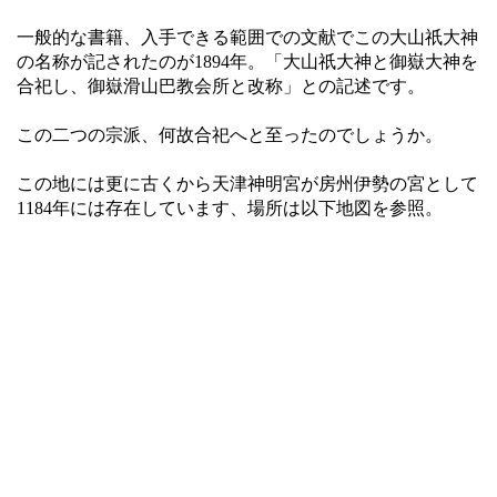
一般的な書籍、入手できる範囲での文献でこの大山祇大神
の名称が記されたのが1894年。「大山祇大神と御嶽大神を
合祀し、御嶽滑山巴教会所と改称」との記述です。
この二つの宗派、何故合祀へと至ったのでしょうか。
この地には更に古くから天津神明宮が房州伊勢の宮として
1184年には存在しています、場所は以下地図を参照。