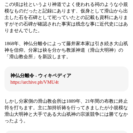
この頃は社というより神道でよく使われる祠のような小規
模なものだったと記録にあります、仮身として滑山から出
土した石を石碑として祀っていたとの記載も資料にありま
すがその石碑が確認された事実は残念な事に近代史にはあ
りませんでした。
1868年、神仏分離令によって藤井家本家は引き続き大山祇
神を信仰。分家は袂を分かち教派神道（滑山大明神）の
「滑山教会所」を新設します。
神仏分離令 - ウィキペディア
https://archive.ph/VMU4t
しかし分家側の滑山教会所は1889年、21年間の布教に終止
符を打ちます。主に加持祈祷を行ってきましたが小規模な
滑山大明神と大手である大山祇神の宗派競争には勝てなか
ったよう。