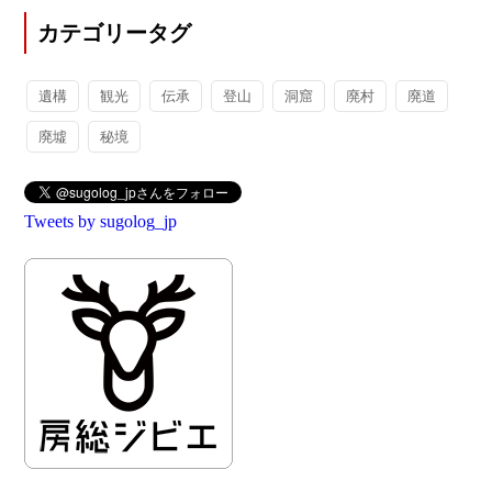
カテゴリータグ
遺構
観光
伝承
登山
洞窟
廃村
廃道
廃墟
秘境
Tweets by sugolog_jp