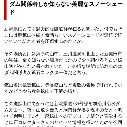
ダム関係者しか知らない美麗なスノーシェー
ド
新潟県にとても魅力的な隧道群が在ると聞いた、何でもそ
こには廃鉱山へ続く素晴らしいスノーシェードが連続で続
いていて訪れる者を圧倒するのだとか。
その場所とは新潟県の山中、三川温泉を北上した新発田市
の滝谷。全く知らない場所だったので少々調べると古い鉱
山跡が在ったと書かれていた、この様な場所に訪れるのは
ダム関係者か鉱石コレクター位だと言う。
鉱山名は飯豊鉱山、赤谷鉱山など複数の名称で呼ばれてい
るがどうやら赤谷鉱山で正解の様だ。
この廃鉱山に向かうには新潟県道335号線を加治川冶水ダ
ム方面へ、暫く山道を走ると洞門群が姿を現すのだと下調
べで判明していた。廃鉱山へのアプローチ随分と苦労する
と鉱石コレクターさんのサイトで情報を得いてたので今回