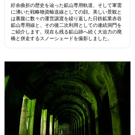
紆余曲折の歴史を辿った鉱山専用軌道、そして軍需
に沸いた戦略物資輸送線としての顔。美しい景観と
は裏腹に数々の運営譲渡を繰り返した日鉄鉱業赤谷
鉱山専用線と、その後二次利用としての連続洞門を
ご紹介します。現在も残る鉱山跡へ続く大迫力の廃
橋と併走するスノーシェードを撮影しました。