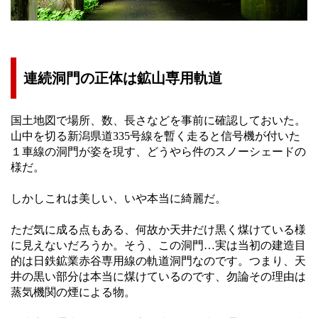
連続洞門の正体は鉱山専用軌道
国土地図で場所、数、長さなどを事前に確認しておいた。
山中を切る新潟県道335号線を暫く走ると信号機が付いた
１車線の洞門が姿を現す、どうやら件のスノーシェードの
様だ。
しかしこれは美しい、いや本当に綺麗だ。
ただ気に成る点もある、何故か天井だけ黒く煤けている様
に見えないだろうか。そう、この洞門…実は当初の建造目
的は日鉄鉱業赤谷専用線の軌道洞門なのです。つまり、天
井の黒い部分は本当に煤けているのです、勿論その理由は
蒸気機関の煙による物。