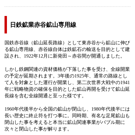
日鉄鉱業赤谷鉱山専用線
国鉄赤谷線（鉱山延長路線）として東赤谷から鉱山に伸び
る鉱山専用線、赤谷線自体は鉄鉱石の輸送を目的として建
設され、1922年12月に新発田～赤谷間が開通しました。
しかし鉄鋼関連の資材価格が下落した事を受け、全線開業
の予定が延期されます。3年後の1925年、通常の路線とし
て人を対象とした運行が開業し、第二次世界大戦中の1941
年に戦略物資の確保を目的とした鉱山再開を受けて鉱山延
長線を含む全線開通と至った様です。
1960年代後半から全国の鉱山が閉山し、1980年代後半には
長い歴史に終止符を打つ事に。同時期、有名な足尾鉱山も
閉山した事を考えると本当に鉱山関連事業がバブル期に
次々と閉山した事が解ります。