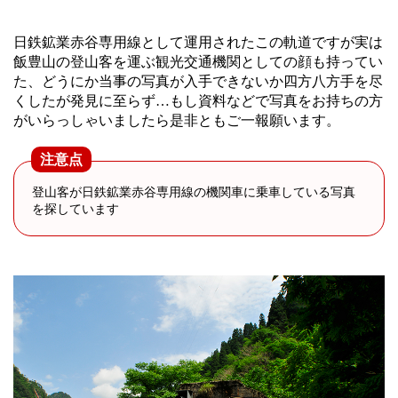
日鉄鉱業赤谷専用線として運用されたこの軌道ですが実は
飯豊山の登山客を運ぶ観光交通機関としての顔も持ってい
た、どうにか当事の写真が入手できないか四方八方手を尽
くしたが発見に至らず…もし資料などで写真をお持ちの方
がいらっしゃいましたら是非ともご一報願います。
注意点
登山客が日鉄鉱業赤谷専用線の機関車に乗車している写真
を探しています