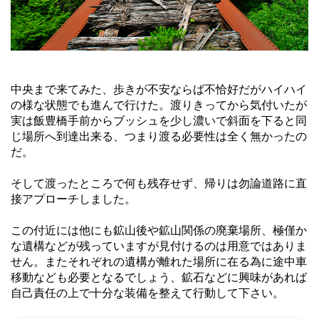
中央まで来てみた、歩きが不安ならば不恰好だがハイハイ
の様な状態でも進んで行けた。渡りきってから気付いたが
実は飯豊橋手前からブッシュを少し濃いで斜面を下ると同
じ場所へ到達出来る、つまり渡る必要性は全く無かったの
だ。
そして渡ったところで何も残存せず、帰りは勿論道路に直
接アプローチしました。
この付近には他にも鉱山後や鉱山関係の廃棄場所、極僅か
な遺構などが残っていますが見付けるのは用意ではありま
せん。またそれぞれの遺構が離れた場所に在る為に途中車
移動なども必要となるでしょう、鉱石などに興味があれば
自己責任の上で十分な装備を整えて行動して下さい。